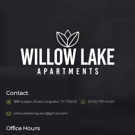
Contact
1818 Judson Road Longview, TX 75605
(903) 757-4423
willowlakelongview@gmail.com
Office Hours