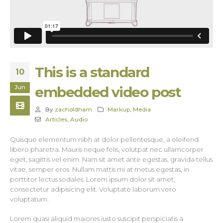
This is a standard
10
Jun
embedded video post
By
zacholdham
Markup
,
Media
Articles
,
Audio
Quisque elementum nibh at dolor pellentesque, a eleifend
libero pharetra. Mauris neque felis, volutpat nec ullamcorper
eget, sagittis vel enim. Nam sit amet ante egestas, gravida tellus
vitae, semper eros. Nullam mattis mi at metus egestas, in
porttitor lectus sodales. Lorem ipsum dolor sit amet,
consectetur adipisicing elit. Voluptate laborum vero
voluptatum.
Lorem quasi aliquid maiores iusto suscipit perspiciatis a