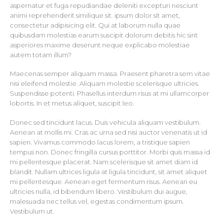
aspernatur et fuga repudiandae deleniti excepturi nesciunt
animi reprehenderit similique sit. ipsum dolor sit amet,
consectetur adipisicing elit. Qui at laborum nulla quae
quibusdam molestias earum suscipit dolorum debitis hic sint
asperiores maxime deserunt neque explicabo molestiae
autem totam illum?
Maecenas semper aliquam massa. Praesent pharetra sem vitae
nisi eleifend molestie. Aliquam molestie scelerisque ultricies.
Suspendisse potenti. Phasellus interdum risus at mi ullamcorper
lobortis. In et metus aliquet, suscipit leo.
Donec sed tincidunt lacus. Duis vehicula aliquam vestibulum.
Aenean at mollis mi. Cras ac urna sed nisi auctor venenatis ut id
sapien. Vivamus commodo lacus lorem, a tristique sapien
tempus non. Donec fringilla cursus porttitor. Morbi quis massa id
mi pellentesque placerat. Nam scelerisque sit amet diam id
blandit. Nullam ultrices ligula at ligula tincidunt, sit amet aliquet
mi pellentesque. Aenean eget fermentum risus. Aenean eu
ultricies nulla, id bibendum libero. Vestibulum dui augue,
malesuada nec tellus vel, egestas condimentum ipsum.
Vestibulum ut.