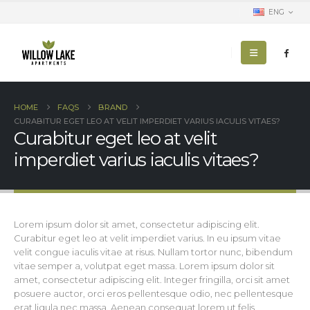
ENG
HOME
FAQS
BRAND
CURABITUR EGET LEO AT VELIT IMPERDIET VARIUS IACULIS VITAES?
Curabitur eget leo at velit
imperdiet varius iaculis vitaes?
Lorem ipsum dolor sit amet, consectetur adipiscing elit.
Curabitur eget leo at velit imperdiet varius. In eu ipsum vitae
velit congue iaculis vitae at risus. Nullam tortor nunc, bibendum
vitae semper a, volutpat eget massa. Lorem ipsum dolor sit
amet, consectetur adipiscing elit. Integer fringilla, orci sit amet
posuere auctor, orci eros pellentesque odio, nec pellentesque
erat ligula nec massa. Aenean consequat lorem ut felis