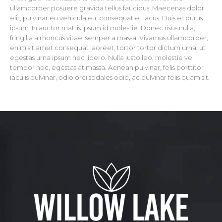
ullamcorper posuere gravida tellus faucibus. Maecenas dolor
elit, pulvinar eu vehicula eu, consequat et lacus. Duis et purus
ipsum. In auctor mattis ipsum id molestie. Donec risus nulla,
fringilla a rhoncus vitae, semper a massa. Vivamus ullamcorper,
enim sit amet consequat laoreet, tortor tortor dictum urna, ut
egestas urna ipsum nec libero. Nulla justo leo, molestie vel
tempor nec, egestas at massa. Aenean pulvinar, felis porttitor
iaculis pulvinar, odio orci sodales odio, ac pulvinar felis quam sit.