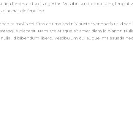
ada fames ac turpis egestas. Vestibulum tortor quam, feugiat vita
placerat eleifend leo.
nean at mollis mi. Cras ac urna sed nisi auctor venenatis ut id 
ntesque placerat. Nam scelerisque sit amet diam id blandit. Nullam 
 nulla, id bibendum libero. Vestibulum dui augue, malesuada nec